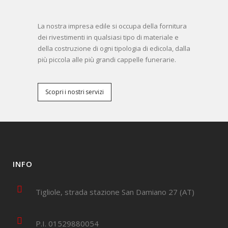
La nostra impresa edile si occupa della fornitura
dei rivestimenti in qualsiasi tipo di materiale e
della costruzione di ogni tipologia di edicola, dalla
più piccola alle più grandi cappelle funerarie.
Scopri i nostri servizi
INFO
Tigliole, strada stazione San Damiano 27 (AT)
P.I. 01529880054